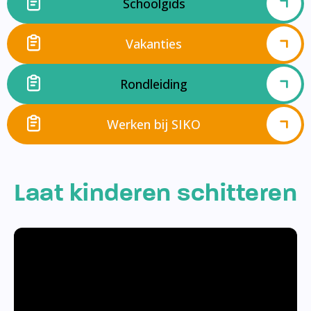
Schoolgids
Vakanties
Rondleiding
Werken bij SIKO
Laat kinderen schitteren