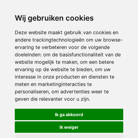
directieavonturijn@siko.nl
Wij gebruiken cookies
ONDERDEEL VAN
Deze website maakt gebruik van cookies en
andere trackingtechnologieën om uw browse-
ervaring te verbeteren voor de volgende
doeleinden:
om de basisfunctionaliteit van de
website mogelijk te maken
,
om een betere
ervaring op de website te bieden
,
om uw
interesse in onze producten en diensten te
© 2026 Avonturijn | Alle rechten voorbehouden
meten en marketinginteracties te
personaliseren
,
om advertenties weer te
Privacy policy
|
Disclaimer
|
Klachtenregeling
|
RSIN en Anbi
|
Cookie
geven die relevanter voor u zijn
.
voorkeuren
Crealisatie
The MindOffice
Ik ga akkoord
Ik weiger