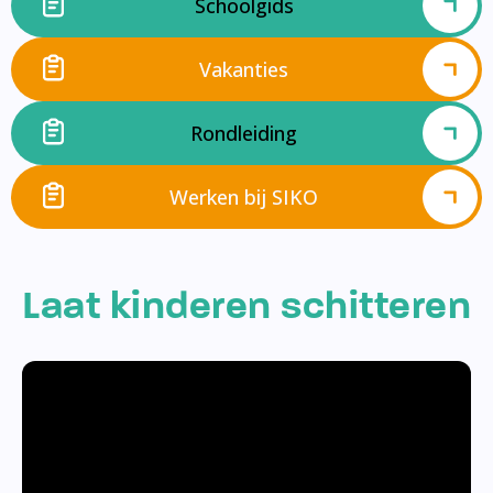
Schoolgids
Vakanties
Rondleiding
Werken bij SIKO
Laat kinderen schitteren