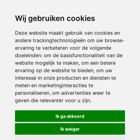
directieavonturijn@siko.nl
Wij gebruiken cookies
ONDERDEEL VAN
Deze website maakt gebruik van cookies en
andere trackingtechnologieën om uw browse-
ervaring te verbeteren voor de volgende
doeleinden:
om de basisfunctionaliteit van de
website mogelijk te maken
,
om een betere
ervaring op de website te bieden
,
om uw
interesse in onze producten en diensten te
© 2026 Avonturijn | Alle rechten voorbehouden
meten en marketinginteracties te
personaliseren
,
om advertenties weer te
Privacy policy
|
Disclaimer
|
Klachtenregeling
|
RSIN en Anbi
|
Cookie
geven die relevanter voor u zijn
.
voorkeuren
Crealisatie
The MindOffice
Ik ga akkoord
Ik weiger