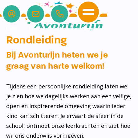
Login
E-mail
Bellen
Menu
Rondleiding
School
Ouders
Opvang
Home
Bij Avonturijn heten we je
School
graag van harte welkom!
Ons onderwijs
Medezeggenschap
Peuteropvang
Ouders
Schoolgids
Ouderbetrokkenheid
Buitenschoolse opvang
Tijdens een persoonlijke rondleiding laten we
Opvang
Het Team
Klachtenregeling
je zien hoe we dagelijks werken aan een veilige,
Schoolapp
Schooltijden
Privacyverklaring
open en inspirerende omgeving waarin ieder
Contact
Vakantie en verlof
kind kan schitteren. Je ervaart de sfeer in de
school, ontmoet onze leerkrachten en ziet hoe
Groepsindeling
wij ons onderwijs vormgeven.