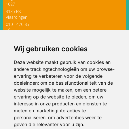
1027
3135 BK
Vlaardingen
010 - 470 85
16
directieavonturijn@siko.nl
Wij gebruiken cookies
ONDERDEEL VAN
Deze website maakt gebruik van cookies en
andere trackingtechnologieën om uw browse-
ervaring te verbeteren voor de volgende
doeleinden:
om de basisfunctionaliteit van de
website mogelijk te maken
,
om een betere
ervaring op de website te bieden
,
om uw
interesse in onze producten en diensten te
© 2026 Avonturijn | Alle rechten voorbehouden
meten en marketinginteracties te
personaliseren
,
om advertenties weer te
Privacy policy
|
Disclaimer
|
Klachtenregeling
|
RSIN en Anbi
|
Cookie
geven die relevanter voor u zijn
voorkeuren
.