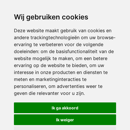
directieavonturijn@siko.nl
Wij gebruiken cookies
ONDERDEEL VAN
Deze website maakt gebruik van cookies en
andere trackingtechnologieën om uw browse-
ervaring te verbeteren voor de volgende
doeleinden:
om de basisfunctionaliteit van de
website mogelijk te maken
,
om een betere
ervaring op de website te bieden
,
om uw
interesse in onze producten en diensten te
© 2026 Avonturijn | Alle rechten voorbehouden
meten en marketinginteracties te
personaliseren
,
om advertenties weer te
Privacy policy
|
Disclaimer
|
Klachtenregeling
|
RSIN en Anbi
|
Cookie
geven die relevanter voor u zijn
.
voorkeuren
Crealisatie
The MindOffice
Ik ga akkoord
Ik weiger