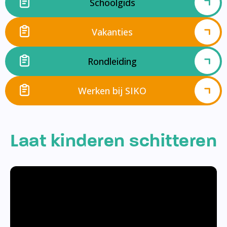
Schoolgids
Vakanties
Rondleiding
Werken bij SIKO
Laat kinderen schitteren