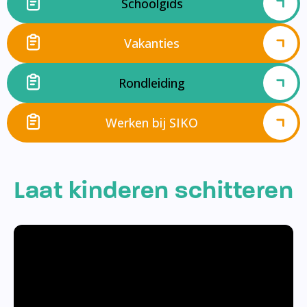
Schoolgids
Vakanties
Rondleiding
Werken bij SIKO
Laat kinderen schitteren