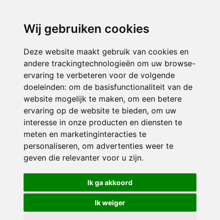
directieavonturijn@siko.nl
Wij gebruiken cookies
ONDERDEEL VAN
Deze website maakt gebruik van cookies en
andere trackingtechnologieën om uw browse-
ervaring te verbeteren voor de volgende
doeleinden:
om de basisfunctionaliteit van de
website mogelijk te maken
,
om een betere
ervaring op de website te bieden
,
om uw
interesse in onze producten en diensten te
© 2026 Avonturijn | Alle rechten voorbehouden
meten en marketinginteracties te
personaliseren
,
om advertenties weer te
Privacy policy
|
Disclaimer
|
Klachtenregeling
|
RSIN en Anbi
|
Cookie
geven die relevanter voor u zijn
.
voorkeuren
Crealisatie
The MindOffice
Ik ga akkoord
Ik weiger