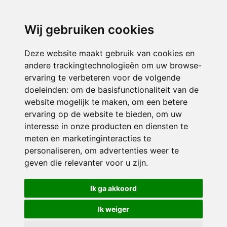
directieavonturijn@siko.nl
Wij gebruiken cookies
ONDERDEEL VAN
Deze website maakt gebruik van cookies en
andere trackingtechnologieën om uw browse-
ervaring te verbeteren voor de volgende
doeleinden:
om de basisfunctionaliteit van de
website mogelijk te maken
,
om een betere
ervaring op de website te bieden
,
om uw
interesse in onze producten en diensten te
© 2026 Avonturijn | Alle rechten voorbehouden
meten en marketinginteracties te
personaliseren
,
om advertenties weer te
Privacy policy
|
Disclaimer
|
Klachtenregeling
|
RSIN en Anbi
|
Cookie
geven die relevanter voor u zijn
.
voorkeuren
Crealisatie
The MindOffice
Ik ga akkoord
Ik weiger