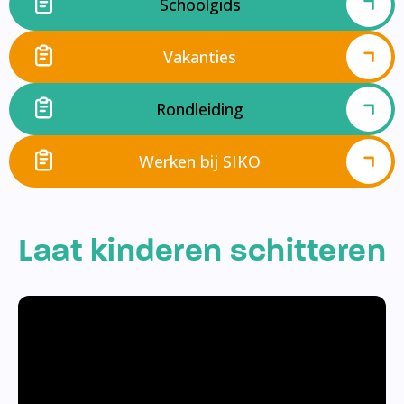
Schoolgids
Vakanties
Rondleiding
Werken bij SIKO
Laat kinderen schitteren